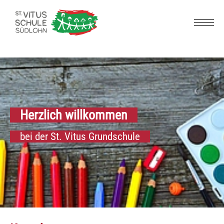
Skip to main navigation
Zum Hauptinhalt springen
Skip to page footer
Herzlich willkommen
bei der St. Vitus Grundschule