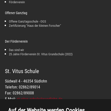
Förderverein
Offener Ganztag
Offene Ganztagsschule - OGS
Zertifizierung "Haus der kleinen Forscher"
Der Förderverein
Das sind wir
25 Jahre Förderverein St. Vitus Grundschule (2022)
St. Vitus Schule
Südwall 4 - 46354 Südlohn
Telefon: 02862/89014
Fax: 02862/89008
E-Mail:
st-vitus-schule@suedlohn.de
IMPRESSUM
Auf der Website werden Cookies