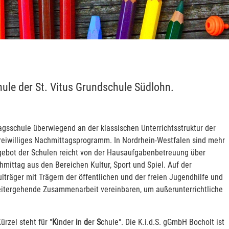
ule der St. Vitus Grundschule Südlohn.
agsschule überwiegend an der klassischen Unterrichtsstruktur der
freiwilliges Nachmittagsprogramm. In Nordrhein-Westfalen sind mehr
gebot der Schulen reicht von der Hausaufgabenbetreuung über
mittag aus den Bereichen Kultur, Sport und Spiel. Auf der
träger mit Trägern der öffentlichen und der freien Jugendhilfe und
weitergehende Zusammenarbeit vereinbaren, um außerunterrichtliche
ürzel steht für "
K
inder
i
n
d
er
S
chule". Die K.i.d.S. gGmbH Bocholt ist