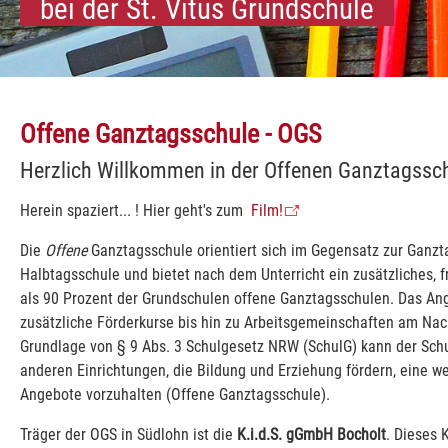
bei der St. Vitus Grundschule
Offene Ganztagsschule - OGS
Herzlich Willkommen in der Offenen Ganztagssch
Herein spaziert... ! Hier geht's zum
Film!
Die
Offene
Ganztagsschule orientiert sich im Gegensatz zur Ganzt
Halbtagsschule und bietet nach dem Unterricht ein zusätzliches, 
als 90 Prozent der Grundschulen offene Ganztagsschulen. Das An
zusätzliche Förderkurse bis hin zu Arbeitsgemeinschaften am Nach
Grundlage von § 9 Abs. 3 Schulgesetz NRW (SchulG) kann der Schul
anderen Einrichtungen, die Bildung und Erziehung fördern, eine 
Angebote vorzuhalten (Offene Ganztagsschule).
Träger der OGS in Südlohn ist die
K.i.d.S. gGmbH Bocholt
. Dieses K