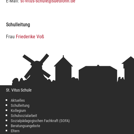
E-Mail:
st-vitus-schule@suedlohn.de
Schulleitung
Frau
Friederike Voß
St. Vitus Schule
Aktuelles
Schulleitung
Kollegium
Schulsozialarbeit
Sozialpädagogischen Fachkraft (SOFA)
Beratungsangebote
Eltern