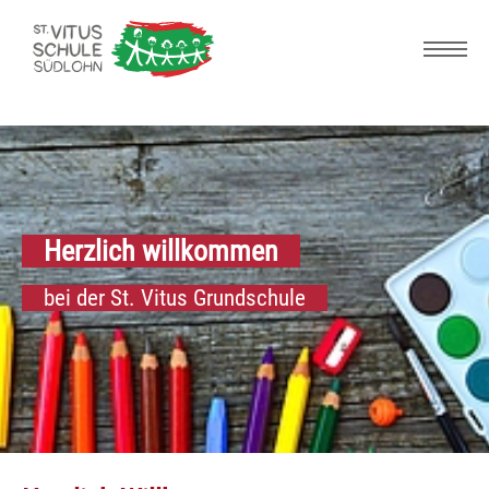
Skip to main navigation
Zum Hauptinhalt springen
Skip to page footer
Herzlich willkommen
bei der St. Vitus Grundschule