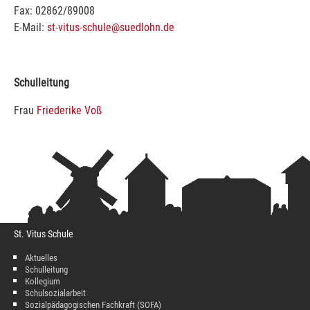
Fax: 02862/89008
E-Mail:
st-vitus-schule@suedlohn.de
Schulleitung
Frau
Friederike Voß
St. Vitus Schule
Aktuelles
Schulleitung
Kollegium
Schulsozialarbeit
Sozialpädagogischen Fachkraft (SOFA)