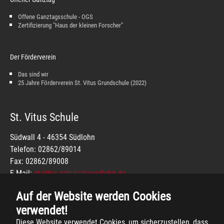
Offene Ganztagsschule - OGS
Zertifizierung "Haus der kleinen Forscher"
Der Förderverein
Das sind wir
25 Jahre Förderverein St. Vitus Grundschule (2022)
St. Vitus Schule
Südwall 4 - 46354 Südlohn
Telefon: 02862/89014
Fax: 02862/89008
E-Mail:
st-vitus-schule@suedlohn.de
IMPRESSUM
Auf der Website werden Cookies
DATENSCHUTZ
verwendet!
Diese Website verwendet Cookies, um sicherzustellen, dass